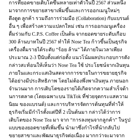
การที่ยอดขายเติบโตขึ้นหลายเท่าตัวในปี 2567 ส่วนหนึ่ง
มาจากการขยายสาขาเพิ่มขึ้นและการออกเมนูใหม่ๆ
ดึงดูด ลูกค้า รวมถึงการร่วมมือ (
Collaboration)
กับแบรนด์
อื่น ๆ เพื่อสร้างความแปลกใหม่ เช่น การออกเมนูเครื่อง
ดื่มร่วมกับ
C.P.S. Coffee
เป็นต้น จากยอดขายระดับเกือบ
300 ล้านบาทในปี 2567 ทําให้
Nose Tea
ก้าวขึ้นเป็นธุรกิจ
เครื่องดื่มรายได้ระดับ “ร้อย ล้าน” ได้ภายในเวลาเพียง
ประมาณ 2-3 ปีนับตั้งแต่ก่อตั้ง แนวโน้มผลประกอบการดัง
กล่าวสะท้อนให้เห็นว่า
Nose Tea
ใช้ ประโยชน์จากเงินทุน
ภายในและกระแสเงินสดจากการขายในการขยายธุรกิจ
ได้อย่างมีประสิทธิภาพ โดยไม่ต้องพึ่งพาเงินทุน ภายนอก
จํานวนมาก การเติบโตของรายได้เกิดจากความสําเร็จด้า
นการตลาด (โดยเฉพาะบน
TikTok
ที่ช่วยจุดกระแสความ
นิยม ของแบรนด์) และการบริหารจัดการต้นทุนที่ทําให้
ธุรกิจเริ่มมีกําไรตั้งแต่ปีที่ 2 เป็นต้นมา กล่าวได้ว่าการ
เติบโตของ
Nose Tea
มา จาก “การลงทุนจากลูกค้า” ในรูป
แบบของยอดขายที่เพิ่มขึ้น นํามาซึ่งกําไรที่นํากลับไป
ขยายสาขาและพัฒนาธุรกิจต่อเนื่อง มากกว่าจะมาจาก