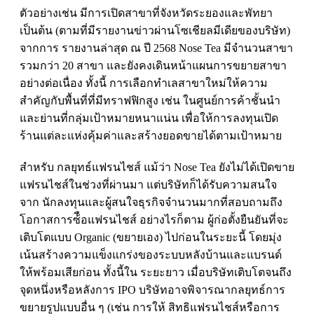
ตัวอย่างเช่น มีการเปิดสาขาที่จังหวัดระยองและพัทยา
เป็นต้น (ตามที่มีรายงานข่าวผ่านโซเชียลมีเดียของบริษัท)
จากการ รายงานล่าสุด ณ ปี 2568
Nose Tea
มีจํานวนสาขา
รวมกว่า 20 สาขา และยังคงเดินหน้าแผนการขยายสาขา
อย่างต่อเนื่อง ทั้งนี้ การเลือกทําเลสาขาใหม่ให้ความ
สําคัญกับพื้นที่ที่มีทราฟฟิกสูง เช่น ในศูนย์การค้าชั้นนํา
และย่านที่กลุ่มเป้าหมายหนาแน่น เพื่อให้การลงทุนเปิด
ร้านแต่ละแห่งคุ้มค่าและสร้างยอดขายได้ตามเป้าหมาย
สําหรับ กลยุทธ์แฟรนไชส์ แม้ว่า
Nose Tea
ยังไม่ได้เปิดขาย
แฟรนไชส์ในช่วงที่ผ่านมา แต่บริษัทก็ได้รับความสนใจ
จาก นักลงทุนและผู้สนใจธุรกิจจํานวนมากที่สอบถามถึง
โอกาสการซ้ือแฟรนไชส์ อย่างไรก็ตาม ผู้ก่อตั้งยืนยันที่จะ
เติบโตแบบ
Organic (
ขยายเอง) ไปก่อนในระยะนี้ โดยมุ่ง
เน้นสร้างความแข็งแกร่งของระบบหลังบ้านและแบรนด์
ให้พร้อมเสียก่อน ทั้งนี้ใน ระยะยาว เมื่อบริษัทเติบโตจนถึง
จุดหนึ่งหรือหลังการ
IPO
บริษัทอาจพิจารณากลยุทธ์การ
ขยายรูปแบบอื่น ๆ (เช่น การให้ สิทธิแฟรนไชส์หรือการ