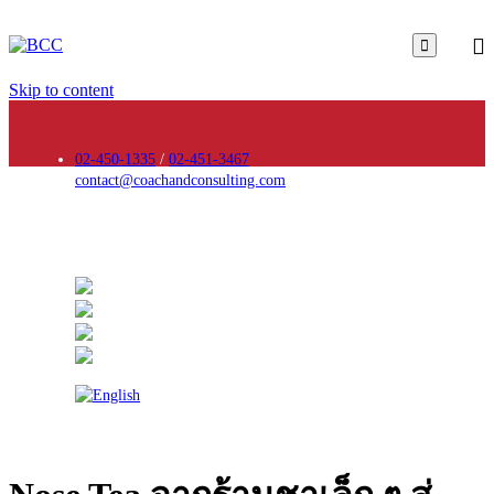

Skip to content
02-450-1335
/
02-451-3467
contact@coachandconsulting.com
Follow Us :