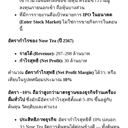
เข้าร่วมในข้อตกลงซื้อขายหุ้น หรือมีข่าวว่ามีผู้
ลงทุนภายนอกเข้า ถือหุ้นบางส่วน
ที่มีการรายงานคือเป้าหมายการ
IPO
ในอนาคต
(
Enter Stock Market)
ไม่ใช่การขายกิจการในตอน
นี้
อัตรากําไรของ
Nose Tea (
ปี
2567)
รายได้ (
Revenue):
297–298
ล้านบาท
กําไรสุทธิ (
Net Profit):
30
ล้านบาท
คํานวณ
อัตรากําไรสุทธิ (
Net Profit Margin)
ได้ว่า: หรือ
เทียบในรูปทศนิยมประมาณ
10%
อัตรา
~10%
ถือว่าสูงกว่ามาตรฐานของธุรกิจร้านเครื่อง
ดื่มทั่วไป
ซึ่งมักมีอัตรากําไรสุทธิตั้งแต่
5–8%
ขึ้นอยู่กับ
ต้นทุน วัตถุดิบและค่าแรง
ประสิทธิภาพธุรกิจ
:
อัตรากําไรสุทธิที่
10%
บ่งบอก
ว่า
Nose Tea
จัดการต้นทุนได้ค่อนข้างดี — ทั้งต้นทุน