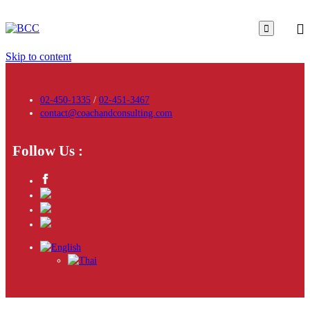

Skip to content
02-450-1335
/
02-451-3467
contact@coachandconsulting.com
Follow Us :