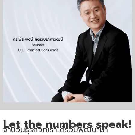
Let the numbers speak!
จำนวนธุรกิจที่เราได้ร่วมพัฒนามา