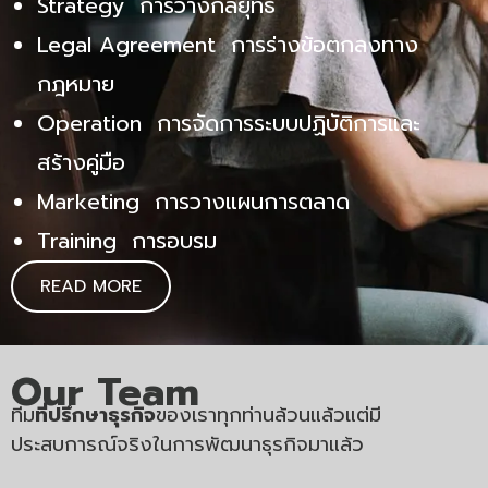
Strategy
การวางกลยุทธ์
Legal Agreement
การร่างข้อตกลงทาง
กฎหมาย
Operation
การจัดการระบบปฏิบัติการและ
สร้างคู่มือ
Marketing
การวางแผนการตลาด
Training
การอบรม
READ MORE
Our Team
ทีม
ที่ปรึกษาธุรกิจ
ของเราทุกท่านล้วนแล้วแต่มี
ประสบการณ์จริงในการพัฒนาธุรกิจมาแล้ว