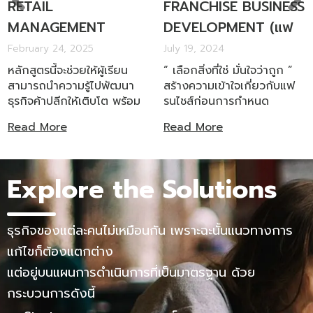
RETAIL
FRANCHISE BUSINESS
MANAGEMENT
DEVELOPMENT (แฟ
PROGRAM (RMP.)
รนไชส์ขั้นพื้นฐาน)
February 24, 2025
July 19, 2024
หลักสูตรการบริหาร
หลักสูตรนี้จะช่วยให้ผู้เรียน
“ เลือกสิ่งที่ใช่ มั่นใจว่าถูก ”
สามารถนำความรู้ไปพัฒนา
สร้างความเข้าใจเกี่ยวกับแฟ
จัดการธุรกิจค้าปลีก
ธุรกิจค้าปลีกให้เติบโต พร้อม
รนไชส์ก่อนการกำหนด
สร้างระบบที่เป็นมาตรฐาน
แนวทางธุรกิจ กับหลักสูตรที่
Read More
Read More
สำหรับร้านค้าและนำไปสู่การ
เคยจัดมาแล้วกว่า 200 ครั้ง
ขยายสาขาที่ยั่งยืนสำหรับ
ธุรกิจต่อไป
Explore the Solutions
ธุรกิจของแต่ละคนไม่เหมือนกัน เพราะฉะนั้นแนวทางการ
แก้ไขก็ต้องแตกต่าง
แต่อยู่บนแผนการดำเนินการที่เป็นมาตรฐาน ด้วย
กระบวนการดังนี้