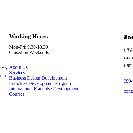
Working Hours
ติด
Mon-Fri: 9.30-18.30
บริษ
Closed on Weekends
เลขท
แขว
About Us
การ
Services
ทาง
Business Design Development
099
Franchise Development Program
International Franchise Development
cont
Courses