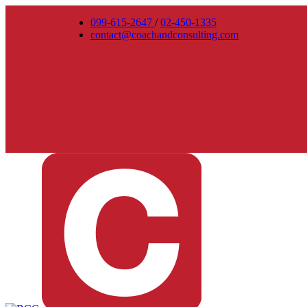
099-615-2647
/
02-450-1335
contact@coachandconsulting.com