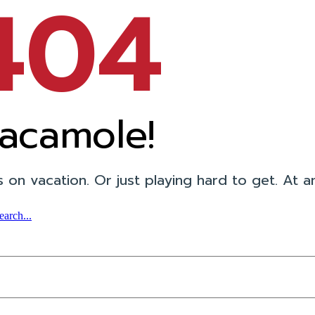
404
acamole!
 on vacation. Or just playing hard to get. At any 
arch...