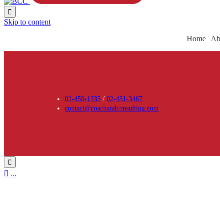

Skip to content
Home
Ab
02-450-1335
/
02-451-3467
contact@coachandconsulting.com


...