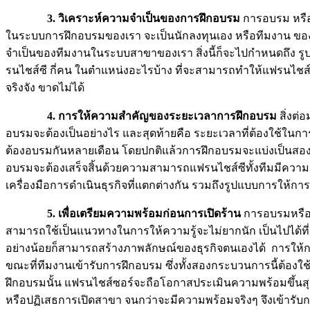
3. วิเคราะห์ความจำเป็นของการฝึกอบรม
การอบรม หรือก
ในระบบการฝึกอบรมของเรา จะเป็นนักลงทุนเอง หรือทีมงาน ของแ
จำเป็นของทีมงานในระบบสาขาของเรา สิ่งนี้ก็จะไปกำหนดถึง รู
รนไชส์ซี กี่คน ในตำแหน่งอะไรบ้าง ที่จะสามารถทำให้แฟรนไชส์ซ
จริงจัง ขาดไม่ได้
4. การให้ความสำคัญของระยะเวลาการฝึกอบรม
สิ่งต่
อบรมจะต้องเป็นอย่างไร และสุดท้ายคือ ระยะเวลาที่ต้องใช้ในก
ต้องอบรมกันหลายเดือน โดยปกติแล้วการฝึกอบรมจะแบ่งเป็นสองส
อบรมจะต้องเสร็จสิ้นด้วยความสามารถแฟรนไชส์ซีทั้งทีมมีความเช
เครื่องมือการดำเนินธุรกิจที่แตกต่างกัน รวมถึงรูปแบบการให้
5. เพื่อเตรียมความพร้อมก่อนการเปิดร้าน
การอบรมหรือ T
สามารถใช้เป็นแนวทางในการให้ความรู้จะไม่ยากนัก เป็นไปได้ที่แ
อย่างน้อยก็สามารถสร้างภาพลักษณ์ของธุรกิจตนเองได้ การให้กา
ขณะที่ทีมงานเข้ารับการฝึกอบรม ซึ่งทั้งสองกระบวนการนี้ต้อง
ฝึกอบรมนั้น แฟรนไชส์ซอร์จะถือโอกาสประเมินความพร้อมขึ้นสุ
หรือปฏิเสธการเปิดสาขา จนกว่าจะมีความพร้อมจริงๆ จึงเข้ารับการ