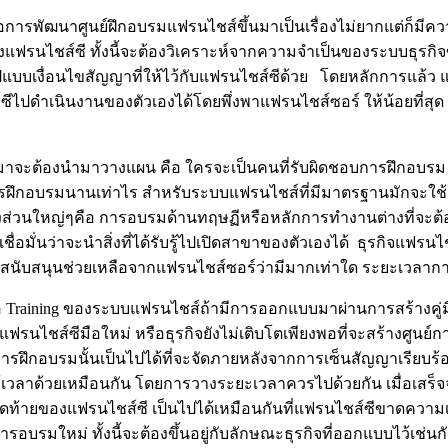
ารพัฒนาศูนย์ฝึกอบรมแฟรนไชส์ขึ้นมาเป็นเรื่องไม่ยากแต่ก็มีความ
ฟรนไชส์ซี ทั้งนี้จะต้องวิเคราะห์จากความจำเป็นของระบบธุรกิจ
ปแบบเงื่อนไขสัญญาที่ให้ไว้กับแฟรนไชส์ซีด้วย โดยหลักการแล้ว
ีไปดำเนินงานของตัวเองได้โดยพึ่งพาแฟรนไชส์ซอร์ ให้น้อยที่สุด 
อมาจะต้องนำมาวางแผน คือ ใครจะเป็นคนที่รับผิดชอบการฝึกอบรม
ารฝึกอบรมนานเท่าไร สำหรับระบบแฟรนไชส์ที่มีมาตรฐานมักจะใช้เว
่วนใหญ่ๆคือ การอบรมด้านทฤษฏีหรือหลักการทำงานต่างที่จะต้อง
ื่อมั่นว่าจะนำสิ่งที่ได้รับรู้ไปเปิดสาขาของตัวเองได้ ธุรกิจแ
การสนับสนุนช่วยเหลือจากแฟรนไชส์ซอร์ว่ามีมากเท่าใด ระยะเวลา
raining ของระบบแฟรนไชส์ถ้ามีการออกแบบมาผ่านการสร้างคู่มือปฏิบ
ฟรนไชส์ซีมือใหม่ หรือธุรกิจยังไม่เติบโตเพียงพอที่จะสร้างศูนย
รฝึกอบรมนั้นเป็นไปได้ที่จะจัดภายหลังจากการเซ็นสัญญาเรียบร้อ
ใช้เวลาด้วยเหมือนกัน โดยการวางระยะเวลาควรไปด้วยกัน เมื่อเสร
ดท้ายของแฟรนไชส์ซี เป็นไปได้เหมือนกันที่แฟรนไชส์ซีขาดความ
อบรมใหม่ ทั้งนี้จะต้องขึ้นอยู่กับลักษณะธุรกิจที่ออกแบบไว้เช่นก