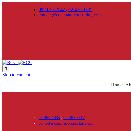
099-615-2647
/
02-450-1335
contact@coachandconsulting.com

Skip to content
Home
Ab
02-450-1335
/
02-451-3467
contact@coachandconsulting.com