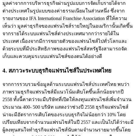
มูลค่าจากการบริหารธุรกิจผ่านรูปแบบการจัดเก็บรายได้จาก
ต่างประเทศในรูปแบบของค่าธรรมเนียมในส่วนหนึ่ง ซึ่งจาก
รายงานของ IFA International Franchise Association ที่ให้ความ
เห็นว่า มูลค่าธุรกิจของแฟรนไชส์รายใหญ่ในอเมริกานั้นเกิดขึ้น
จากรายได้ระบบแฟรนไชส์ต่างประเทศมากกว่ารายได้ใน
ประเทศ เนื่องจากมีการขยายตัวของแฟรนไชส์ไปทั่วโลกและ
ด้วยระบบที่มีประสิทธิภาพของแฟรนไชส์สหรัฐจึงสามารถจัด
เก็บและควบคุมระบบแฟรนไชส์ของตนได้อย่างดี
4. สภาวะระบบธุรกิจแฟรนไชส์ในประเทศไทย
จากการรวบรวมข้อมูลด้านระบบแฟรนไชส์ประเทศไทย พบว่า
ภาพรวมธุรกิจแฟรนไชส์มีแนวโน้มเติบโตขึ้นเล็กน้อยจากปี
2558 ทั้งนี้คาดว่าจะมีบริษัทที่เปิดให้ลงทุนแฟรนไชส์เพิ่มจำนวน
ประมาณ 400- 500 บริษัท แสดงว่าช่วงปี 2558 ธุรกิจแฟรนไชส์
น่าจะมีอัตราการเติบโตของระบบธุรกิจไม่น้อยกว่า 10
%
โดย
เปรียบเทียบจากจำนวนแฟรนไชส์ในปี 2557 และเป็นไปได้ว่าจะมี
ผู้ลงทุนสนใจทำธุรกิจแฟรนไชส์นับตามจำนวนรายมากขึ้นโดย