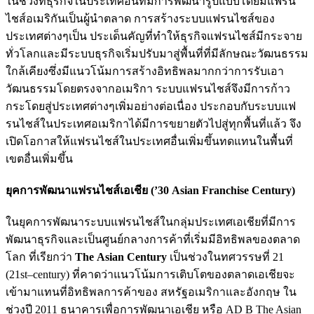
ในช่วงที่ธุรกิจในประเทศอื่นที่มีการพัฒนารูปแบบโดยมีแฟรน
ไชส์อเมริกันเป็นผู้นำตลาด การสร้างระบบแฟรนไชส์ของ
ประเทศต่างๆเป็น ประเด็นคัญที่ทำให้ธุรกิจแฟรนไชส์มีกระจาย
ทั่วโลกและมีระบบธุรกิจเริ่มปรับมาสู่พื้นที่ที่มีลักษณะวัฒนธรรม
ใกล้เคียงซึ่งมีแนวโน้มการสร้างอิทธิพลมากกว่าการรับเอา
วัฒนธรรมโดยตรงจากอเมริกา ระบบแฟรนไชส์จึงมีการก้าว
กระโดยสู่ประเทศต่างๆเพิ่มอย่างต่อเนื่อง ประกอบกับระบบแฟ
รนไชส์ในประเทศอเมริกาได้มีการขยายตัวไปสู่ทุกพื้นที่แล้ว จึง
เปิดโอกาสให้แฟรนไชส์ในประเทศอื่นเพิ่มขึ้นทดแทนในพื้นที่
เขตอื่นเพิ่มขึ้น
ยุคการพัฒนาแฟรนไชส์เอเชีย (’30 Asian Franchise Century
)
ในยุคการพัฒนาระบบแฟรนไชส์ในกลุ่มประเทศเอเชียที่มีการ
พัฒนาธุรกิจและเป็นศูนย์กลางการค้าที่เริ่มมีอิทธิพลของตลาด
โลก ที่เรียกว่า
The
Asian Century
เป็นช่วงในทศวรรษที่ 21
(21st
–
century
)
ที่คาดว่าแนวโน้มการเติบโตของตลาดเอเชียจะ
เข้ามาแทนที่อิทธิพลการค้าของ สหรัฐอเมริกาและอังกฤษ ใน
ช่วงปี 2011 ธนาคารเพื่อการพัฒนาเอเชีย หรือ AD B The Asian