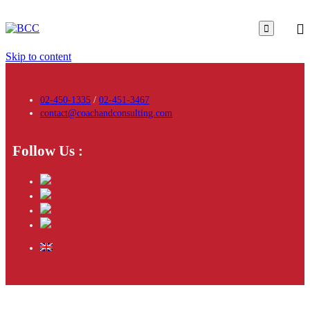

Skip to content
02-450-1335
/
02-451-3467
contact@coachandconsulting.com
Follow Us :