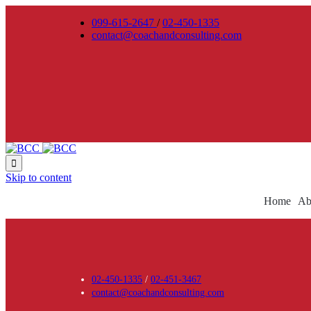
099-615-2647
/
02-450-1335
contact@coachandconsulting.com

Skip to content
Home
Ab
02-450-1335
/
02-451-3467
contact@coachandconsulting.com