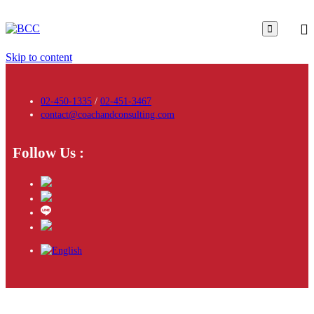

Skip to content
02-450-1335
/
02-451-3467
contact@coachandconsulting.com
Follow Us :